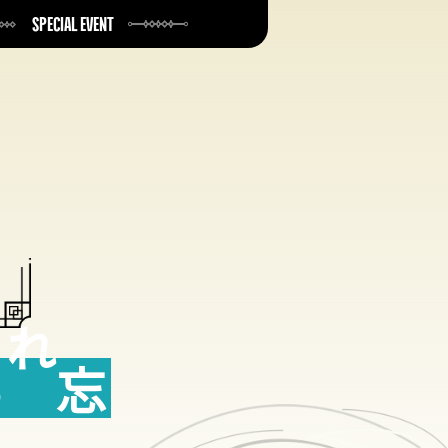
S
P
E
C
I
A
L
E
V
E
N
T