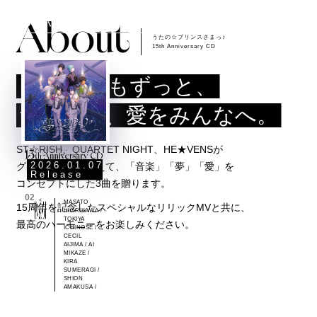
About
これからもずっと、
音楽、夢、愛をみんなへ。
ST☆RISH、QUARTET NIGHT、HE★VENSが
2026.01.07
2026.01.07
2026.01.07
グループの枠を超えて、「音楽」「夢」「愛」を
Release
Release
Release
コンセプトにした3曲を贈ります。
01
02
03
NATSUKI
MASATO
OTOYA
15周年を記念したスペシャルなリリックMVと共に、
SHINOMIYA /
HIJIRIKAWA /
ITTOKI /
REN JINGUJI
TOKIYA
SYO
最高のハーモニーをお楽しみください。
/
ICHINOSE /
KURUSU /
RANMARU
CECIL
REIJI
KUROSAKI /
AIJIMA / AI
KOTOBUKI /
CAMUS /
MIKAZE /
EIICHI
EIJI OTORI /
KIRA
OTORI /
VAN KIRYUIN
SUMERAGI /
NAGI
/
SHION
MIKADO /
AMAKUSA /
YAMATO
HYUGA /