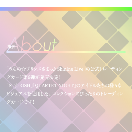
A
b
o
u
t
概要
「うたの☆プリンスさまっ♪ Shining Live」の公式トレーディン
グカード第6弾が発売決定！
「ST☆RISH」「QUARTET NIGHT」のアイドルたちの様々な
ビジュアルを使用した、
コレクション
にぴったりのトレーディン
グカードです！