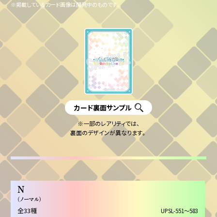
※掲載しているカード画像は開発中のものです。
カード裏面サンプル
※一部のレアリティでは、
裏面のデザインが異なります。
N
（ノーマル）
全33種
UPSL-551～583