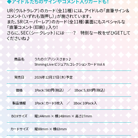
◆アイドルたちのサインやコメント入りカードも！
UR（ウルトラレア）のカード（全11種）には、
アイドルの「直筆サイン＆
コメント（いずれも箔押し）」が施されています。
また、SR（スーパーレア）のカード（全11種）裏面にもスペシャルな
「直筆コメント（印刷）」入り！
さらに、SEC（シークレット）には……？ 特別な一枚をぜひGETして
くださいね♪
商品名
うたの☆プリンスさまっ♪
Shining Live ビジュアルコレクションカード Vol.6
発売日
2026年12月17日（木）予定
価格
1Pack：583円（税込） ／ 1Box：5,830円（税込）
製品情報
1Pack：カード3枚入 ／ 1Box：10Pack入
BOXサイズ
縦144mm × 横148mm × 高さ27mm
カードサイズ
縦88mm × 横63mm