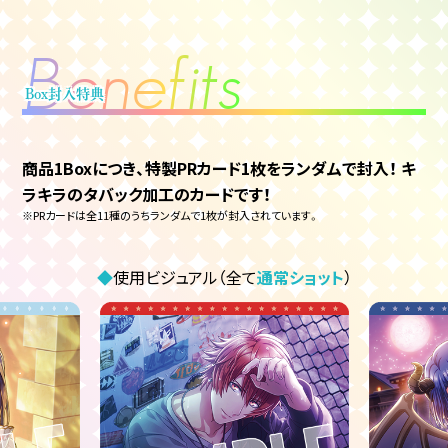
B
e
n
e
f
i
t
s
Box封入特典
商品1Boxにつき、特製PRカード1枚をランダムで封入！
キ
ラキラのタバック加工のカードです！
※PRカードは全11種のうちランダムで1枚が封入されています。
◆
使用ビジュアル（全て
通常ショット
）