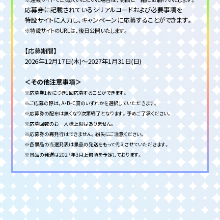
応募券に記載されているシリアルコードおよび必要事項を
特設サイトに入力し、キャンペーンに応募することができます。
※特設サイトのURLは、後日公開いたします。
【応募期間】
2026年12月17日(木)～2027年1月31日(日)
＜その他注意事項＞
※応募券1枚につき1回応募することができます。
※ご応募の際は、A・B・C賞のいずれかを選択していただきます。
※応募券の配布は無くなり次第終了となります。予めご了承ください。
※応募回数のお一人様上限はありません。
※応募券の再発行はできません。紛失にご注意ください。
※各景品の当選発表は景品の発送をもって代えさせていただきます。
※景品の発送は2027年3月上旬頃を予定しております。