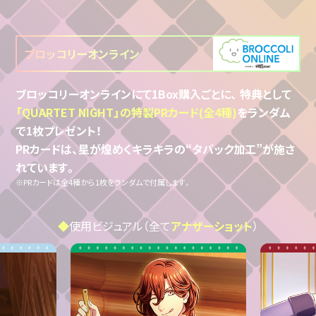
ブロッコリーオンライン
ブロッコリーオンラインにて1Box購入ごとに、
特典として
「QUARTET NIGHT」の特製PRカード(全4種)
をランダム
で1枚プレゼント！
PRカードは、星が煌めくキラキラの“タバック加工”が施さ
れています。
※PRカードは全4種から1枚をランダムで付属します。
◆
使用ビジュアル（全て
アナザーショット
）