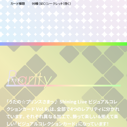
カード種類
99種（SEC（シークレット）除く）
R
a
r
i
t
y
レアリティ
「うたの☆プリンスさまっ♪ Shining Live ビジュアルコレ
クションカード Vol.6」は、
全部で4つのレアリティに分かれ
ています。
それぞれ異なる加工で、飾って楽しい＆揃えて楽
しい
「ビジュアルコレクションカード」になっています！