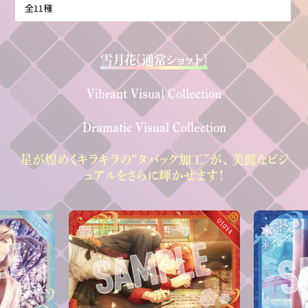
全11種
雪月花[通常ショット]
Vibrant Visual Collection
Dramatic Visual Collection
星が煌めくキラキラの“タバック加工”が、
美麗なビジ
ュアルをさらに輝かせます！