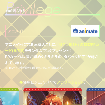
P
r
i
v
i
l
e
g
e
商品購入特典
アニメイト
アニメイトにて1Box購入ごとに、
「ST☆RISH」の特製PRカ
ード(全7種)
をランダムで1枚プレゼント！
PRカードは、星が煌めくキラキラの“タバック加工”が施さ
れています。
※PRカードは全7種から1枚をランダムで付属します。
◆
使用ビジュアル（全て
アナザーショット
）