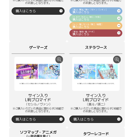
※ご購入いただいた商品に関わらず2枚組で
※ご購入いただいた商品に関わらず2枚組で
のお渡しとなります。
のお渡しとなります。
[真斗 /蘭丸 /瑛一 /ヴァン /シオン]
購入はこちら
購入はこちら
[トキヤ /カミュ /瑛二 /大和]
購入はこちら
[レン /翔 /セシル /嶺二 /綺羅]
購入はこちら
[音也 /那月 /藍 /ナギ]
購入はこちら
ゲーマーズ
ステラワース
サイン入り
サイン入り
L判ブロマイド
L判ブロマイド
（セシル／ヴァン）
（真斗／瑛二）
※ご購入いただいた商品に関わらず2枚組で
※ご購入いただいた商品に関わらず2枚組で
のお渡しとなります。
のお渡しとなります。
購入はこちら
購入はこちら
ソフマップ・アニメガ
タワーレコード
(一部店舗を除く)