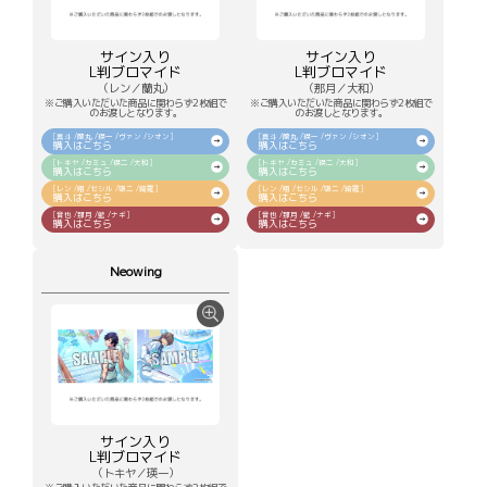
サイン入り
サイン入り
L判ブロマイド
L判ブロマイド
（レン／蘭丸）
（那月／大和）
※ご購入いただいた商品に関わらず2枚組で
※ご購入いただいた商品に関わらず2枚組で
のお渡しとなります。
のお渡しとなります。
[真斗 /蘭丸 /瑛一 /ヴァン /シオン]
[真斗 /蘭丸 /瑛一 /ヴァン /シオン]
購入はこちら
購入はこちら
[トキヤ /カミュ /瑛二 /大和]
[トキヤ /カミュ /瑛二 /大和]
購入はこちら
購入はこちら
[レン /翔 /セシル /嶺二 /綺羅]
[レン /翔 /セシル /嶺二 /綺羅]
購入はこちら
購入はこちら
[音也 /那月 /藍 /ナギ]
[音也 /那月 /藍 /ナギ]
購入はこちら
購入はこちら
Neowing
サイン入り
L判ブロマイド
（トキヤ／瑛一）