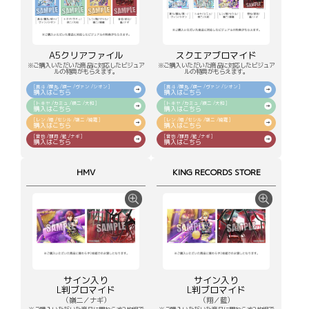
A5クリアファイル
スクエアブロマイド
※ご購入いただいた商品に対応したビジュア
※ご購入いただいた商品に対応したビジュア
ルの特典がもらえます。
ルの特典がもらえます。
[真斗 /蘭丸 /瑛一 /ヴァン /シオン]
[真斗 /蘭丸 /瑛一 /ヴァン /シオン]
購入はこちら
購入はこちら
[トキヤ /カミュ /瑛二 /大和]
[トキヤ /カミュ /瑛二 /大和]
購入はこちら
購入はこちら
[レン /翔 /セシル /嶺二 /綺羅]
[レン /翔 /セシル /嶺二 /綺羅]
購入はこちら
購入はこちら
[音也 /那月 /藍 /ナギ]
[音也 /那月 /藍 /ナギ]
購入はこちら
購入はこちら
HMV
KING RECORDS STORE
サイン入り
サイン入り
L判ブロマイド
L判ブロマイド
（嶺二／ナギ）
（翔／藍）