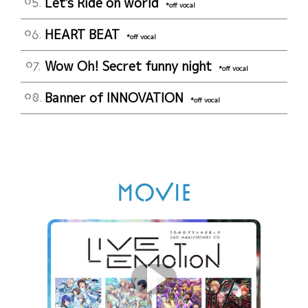
Let's Ride on world
05.
*off vocal
HEART BEAT
06.
*off vocal
Wow Oh! Secret funny night
07.
*off vocal
Banner of INNOVATION
08.
*off vocal
MOVIE