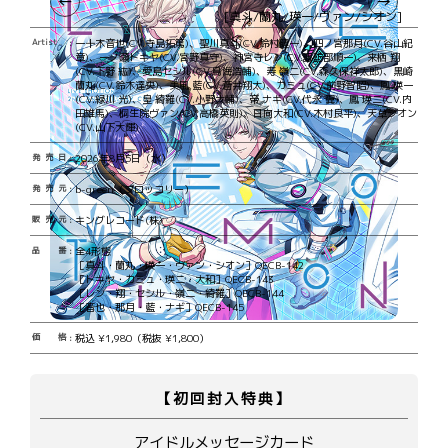
←
→
[真斗/蘭丸/瑛一/ヴァン/シオン]
Artist
一十木音也(CV.寺島拓篤)、聖川真斗(CV.鈴村健一)、四ノ宮那月(CV.谷山紀
章)、一ノ瀬トキヤ(CV.宮野真守)、神宮寺レン(CV.諏訪部順一)、来栖 翔
(CV.下野 紘)、愛島セシル(CV.鳥海浩輔)、寿 嶺二(CV.森久保祥太郎)、黒崎
蘭丸(CV.鈴木達央)、美風 藍(CV.蒼井翔太)、カミュ(CV.前野智昭)、鳳 瑛一
(CV.緑川 光)、皇 綺羅(CV.小野大輔)、帝 ナギ(CV.代永 翼)、鳳 瑛二(CV.内
田雄馬)、桐生院ヴァン(CV.高橋英則)、日向大和(CV.木村良平)、天草シオン
(CV.山下大輝)
発売日
2026年8月5日（水）
発売元
b-green（ブロッコリー）
販売元
キングレコード(株)
品番
全4形態
［真斗・蘭丸・瑛一・ヴァン・シオン］QECB-142
［トキヤ・カミュ・瑛二・大和］QECB-143
［レン・翔・セシル・嶺二・綺羅］QECB-144
［音也・那月・藍・ナギ］QECB-145
価格
税込 ¥1,980（税抜 ¥1,800）
【初回封入特典】
アイドルメッセージカード