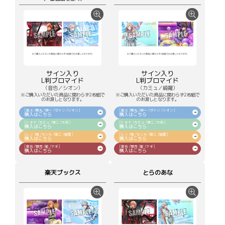
サイン入り
サイン入り
L判ブロマイド
L判ブロマイド
（音也／シオン）
（カミュ／綺羅）
※ご購入いただいた商品に関わらず2枚組で
※ご購入いただいた商品に関わらず2枚組で
のお渡しとなります。
のお渡しとなります。
[真斗 /蘭丸 /瑛一 /ヴァン /シオン]
[真斗 /蘭丸 /瑛一 /ヴァン /シオン]
購入はこちら
購入はこちら
[トキヤ /カミュ /瑛二 /大和]
[トキヤ /カミュ /瑛二 /大和]
購入はこちら
購入はこちら
[レン /翔 /セシル /嶺二 /綺羅]
[レン /翔 /セシル /嶺二 /綺羅]
購入はこちら
購入はこちら
[音也 /那月 /藍 /ナギ]
[音也 /那月 /藍 /ナギ]
購入はこちら
購入はこちら
楽天ブックス
とらのあな