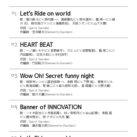
Let's Ride on world
01.
歌：聖川真斗(CV.鈴村健一)、黒崎蘭丸(CV.鈴木達央)、鳳 瑛一(CV.緑
川 光)、桐生院ヴァン(CV.高橋英則)、天草シオン(CV.山下大輝)
作詞：Spirit Garden
作編曲：笠井雄太(Elements Garden)
HEART BEAT
02.
歌：一ノ瀬トキヤ(CV.宮野真守)、カミュ(CV.前野智昭)、鳳 瑛二(CV.
内田雄馬)、日向大和(CV.木村良平)
作詞：Spirit Garden
作編曲：竹田祐介(Elements Garden)
Wow Oh! Secret funny night
03.
歌：神宮寺レン(CV.諏訪部順一)、来栖 翔(CV.下野 紘)、愛島セシル
(CV.鳥海浩輔)、寿 嶺二(CV.森久保祥太郎)、皇 綺羅(CV.小野大輔)
作詞：Spirit Garden
作編曲：堀川大翼(Elements Garden)
Banner of INNOVATION
04.
歌：一十木音也(CV.寺島拓篤)、四ノ宮那月(CV.谷山紀章)、美風 藍
(CV.蒼井翔太)、帝 ナギ(CV.代永 翼)
作詞：Spirit Garden
作編曲：藤永龍太郎(Elements Garden)