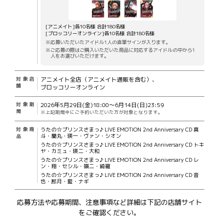
[アニメイト]各10名様 合計180名様
[ブロッコリーオンライン]各10名様 合計180名様
※応募いただいたアイドル1人の直筆サインが入ります。
※ご応募の際はご購入いただいた商品に対応するアイドルの中から1
人をお選びいただけます。
アニメイト全店（アニメイト通販を含む）、
対象店
舗
ブロッコリーオンライン
2026年5月29日(金)18:00～6月14日(日)23:59
対象期
間
※上記期間中にご予約いただいた方が対象となります。
うたの☆プリンスさまっ♪ LIVE EMOTION 2nd Anniversary CD 真
対象商
斗・蘭丸・瑛一・ヴァン・シオン
品
うたの☆プリンスさまっ♪ LIVE EMOTION 2nd Anniversary CD トキ
ヤ・カミュ・瑛二・大和
うたの☆プリンスさまっ♪ LIVE EMOTION 2nd Anniversary CD レ
ン・翔・セシル・嶺二・綺羅
うたの☆プリンスさまっ♪ LIVE EMOTION 2nd Anniversary CD 音
也・那月・藍・ナギ
応募方法や応募期間、注意事項など詳細は下記の店舗サイト
をご確認ください。