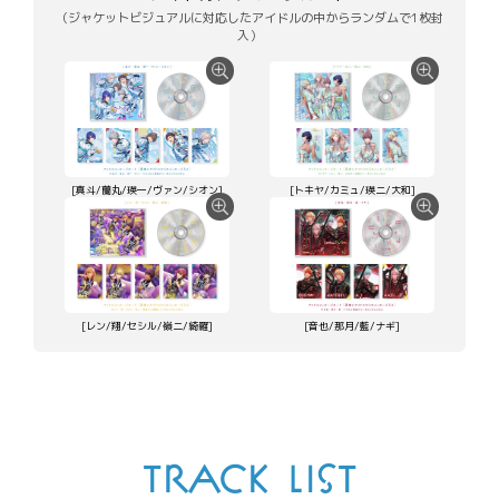
（ジャケットビジュアルに対応したアイドルの中からランダムで1枚封
入）
[真斗/蘭丸/瑛一/ヴァン/シオン]
[トキヤ/カミュ/瑛二/大和]
[レン/翔/セシル/嶺二/綺羅]
[音也/那月/藍/ナギ]
TRACK LIST