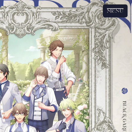
T
OP
ST
ORY
C
H
A
R
A
C
TE
R
D
ET
A
IL
T
R
A
C
K LI
S
T
O
V
I
E
PRI
V
IL
E
G
E
S
P
EC
I
A
L