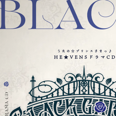
うたの☆プリンスさまっ♪
HE★VENSドラマC