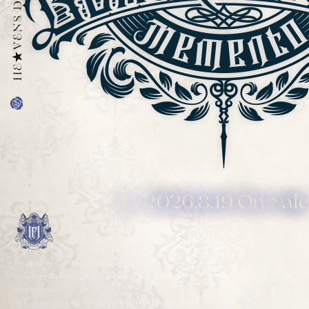
{
2026.8.19 On
S
al